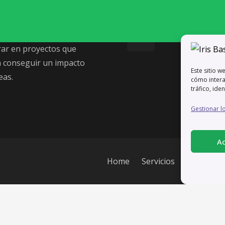
Trabajando de forma
os innovadores que
ocimiento de la marca.
ar en proyectos que
ra conseguir un impacto
Este sitio w
eas.
cómo interac
tráfico, ide
Gestionar lo
A
Home
Servicios
Cookies (I