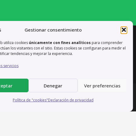
 remota desde Valencia, España
Gestionar consentimiento
eb utiliza cookies
únicamente con fines analíticos
para comprender
túan los visitantes con el sitio. Estas cookies se configuran para medir el
ntificar tendencias y mejorar la experiencia.
s servicios
ceptar
Denegar
Ver preferencias
nglés)
Contacto
Política de Privacidad (Inglés)
Política de "cookies"
Declaración de privacidad