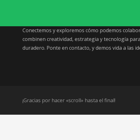
herramientas creativas para desarrollar concept
impulsen objetivos estratégicos y eleven el recon
Conectemos y exploremos cómo podemos colabor
combinen creatividad, estrategia y tecnología pa
duradero. Ponte en contacto, y demos vida a las id
¡Gracias por hacer «scroll» hasta el final!