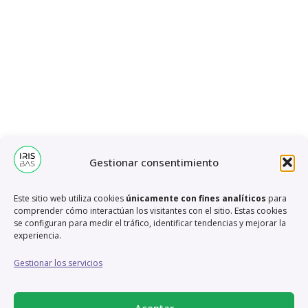
Caso de éxito – XTM
Caso de estudio –
Caso de estudio –
Caso de estudio –
Brand refresh
Ejemplos de
XTRF
Muestras de diseño
XTM Live: Rediseño
LanguageWire
anuncios online
Branding
,
Diseño
,
Gestión de
de stands
Branding
,
Diseño
,
Gestión de
Branding
,
Diseño
,
Gestión de
proyectos
,
UX/UI
Branding
,
Diseño
,
Gestión de
proyectos
,
UX/UI
Diseño
proyectos
,
UX/UI
Diseño
proyectos
,
UX/UI
Gestionar consentimiento
Este sitio web utiliza cookies
únicamente con fines analíticos
para
comprender cómo interactúan los visitantes con el sitio. Estas cookies
se configuran para medir el tráfico, identificar tendencias y mejorar la
experiencia.
Gestionar los servicios
Aceptar