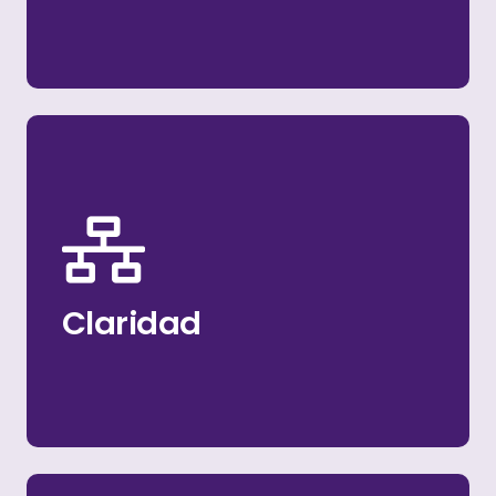
seguir.
forma escalonada, coherente y fácil de
definiendo luego los próximos pasos de
necesidades del proyecto contigo y
estructurado, empezando por recopilar las
Claridad
Me aseguro de que el proceso sea claro y
Claridad