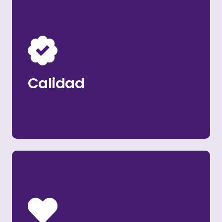
encarrilarlo.
del proyecto juntos para volver a
humanos), revisaremos el las necesidades
menos. Si algo no está bien (somos
Calidad
Entrego solo la calidad que esperas, nunca
Calidad
realidad con el máximo cuidado y precisión.
trabajo es asegurar que tu visión se haga
prestando atención a cada detalle. Mi