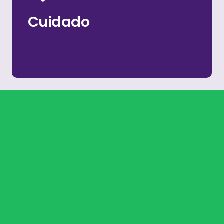
Abordo cada proyecto como si fuera mío,
Cuidado
Cuidado