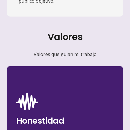
público objetivo.
Valores
Valores que guian mi trabajo
para alcanzar tus objetivos.
Soy siempre directa para darte pasos claros
Honestidad
Honestidad